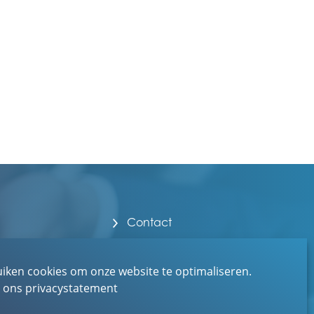
Contact
Over EBN
Werken bij EBN
uiken cookies om onze website te optimaliseren.
r ons privacystatement
Toegankelijkheid
Privacystatement