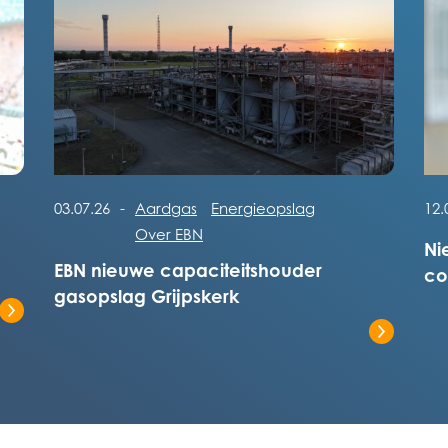
Lees het volledige bericht
Lee
03.07.26
-
Aardgas
Energieopslag
12.
Over EBN
Ni
EBN nieuwe capaciteitshouder
co
gasopslag Grijpskerk
Ne
Lee
Lees het volledige bericht