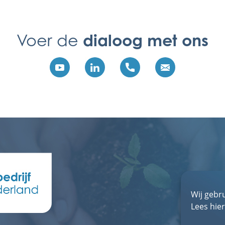
dialoog met ons
Voer de
Wij gebr
Lees hie