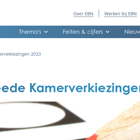
Over EBN
Werken bij EBN
Thema's
Feiten & cijfers
Nieuw
rverkiezingen 2023
eede Kamerverkiezinge