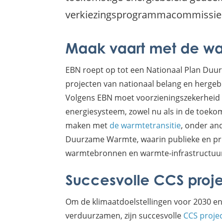
verkiezingsprogrammacommissies v
Maak vaart met de war
EBN roept op tot een Nationaal Plan Du
projecten van nationaal belang en hergebr
Volgens EBN moet voorzieningszekerheid te
energiesysteem, zowel nu als in de toeko
maken met
de warmtetransitie
, onder an
Duurzame Warmte, waarin publieke en pri
warmtebronnen en warmte-infrastructuur 
Succesvolle CCS proj
Om de klimaatdoelstellingen voor 2030 en 
verduurzamen, zijn succesvolle
CCS proje