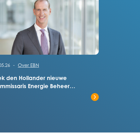
s het volledige bericht
05.26
-
Over EBN
ek den Hollander nieuwe
mmissaris Energie Beheer
derland
s het volledige bericht