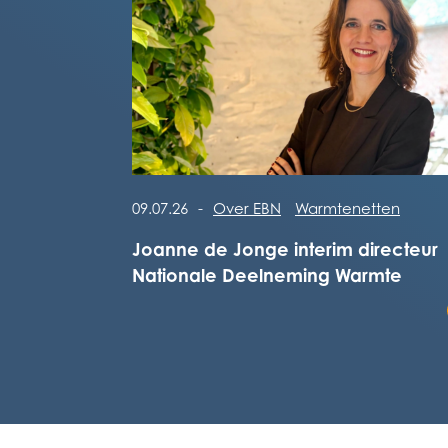
Lees het volledige bericht
09.07.26
-
Over EBN
Warmtenetten
Joanne de Jonge interim directeur
Nationale Deelneming Warmte
Lees het volledige bericht