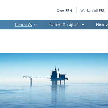
Over EBN
Werken bij EBN
Thema's
Feiten & cijfers
Nieuw