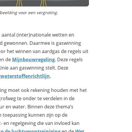
fbeelding voor een vergroting.
aantal (inter)nationale wetten en
nd gewonnen. Daarmee is gaswinning
or het winnen van aardgas de regels uit
en de
Mijnbouwregeling
. Deze regels
Unie aan gaswinning stelt. Deze
waterstoffenrichtlijn
.
ning moet ook rekening houden met het
grofweg te onder te verdelen in de
uur en water. Binnen deze thema’s
an toepassing kunnen zijn op de
- en regelgeving die van invloed kan
e de luchtverontreiniging
en de
Wet