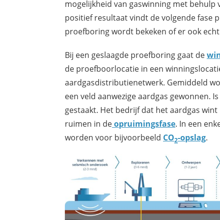
mogelijkheid van gaswinning met behulp v
positief resultaat vindt de volgende fase p
proefboring wordt bekeken of er ook echt 
Bij een geslaagde proefboring gaat de
win
de proefboorlocatie in een winningslocat
aardgasdistributienetwerk. Gemiddeld wor
een veld aanwezige aardgas gewonnen. Is 
gestaakt. Het bedrijf dat het aardgas wint i
ruimen in de
opruimingsfase
. In een enk
worden voor bijvoorbeeld
CO
-opslag
.
2