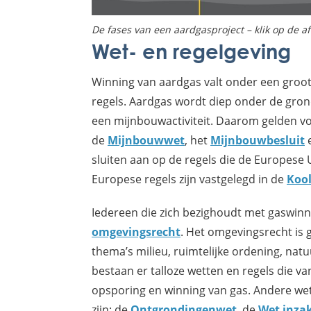
De fases van een aardgasproject – klik op de a
Wet- en regelgeving
Winning van aardgas valt onder een groot 
regels. Aardgas wordt diep onder de gro
een mijnbouwactiviteit. Daarom gelden vo
de
Mijnbouwwet
, het
Mijnbouwbesluit
sluiten aan op de regels die de Europese 
Europese regels zijn vastgelegd in de
Kool
Iedereen die zich bezighoudt met gaswin
omgevingsrecht
. Het omgevingsrecht is 
thema’s milieu, ruimtelijke ordening, nat
bestaan er talloze wetten en regels die v
opsporing en winning van gas. Andere wet
zijn: de
Ontgrondingenwet
, de
Wet inzak