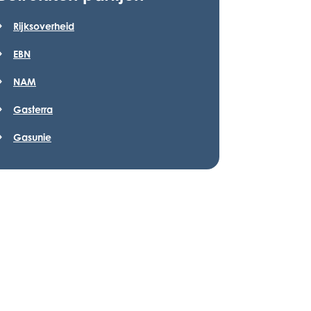
Rijksoverheid
EBN
NAM
Gasterra
Gasunie