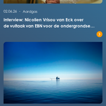
Lees het volledige bericht
02.06.26
-
Aardgas
Interview: Nicolien Vrisou van Eck over
de vultaak van EBN voor de ondergrondse
opslagen
Lees het volledige bericht