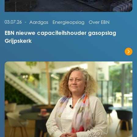
Lees het volledige bericht
03.07.26
-
Aardgas
Energieopslag
Over EBN
EBN nieuwe capaciteitshouder gasopslag
Grijpskerk
Lees het volledige bericht