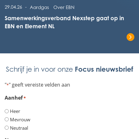
Lees het volledige bericht
29.04.26
-
Aardgas
Over EBN
Samenwerkingsverband Nexstep gaat op in
EBN en Element NL
Lees het volledige bericht
Focus nieuwsbrief
Schrijf je in voor onze
"
" geeft vereiste velden aan
*
Aanhef
*
Heer
Mevrouw
Neutraal