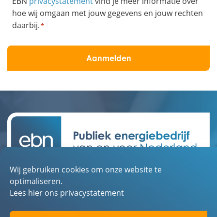
EBN
privacystatement
vind je meer informatie over
hoe wij omgaan met jouw gegevens en jouw rechten
daarbij.
*
Wij gebruiken cookies om onze website te
Contact
optimaliseren.
Over EBN
Lees hier ons privacystatement
Werken bij EBN