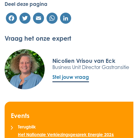
Deel deze pagina
Facebook
Twitter
Email
WhatsApp
LinkedIn
Vraag het onze expert
Nicolien Vrisou van Eck
Business Unit Director Gastransitie
Stel jouw vraag
Events
Terugblik
Het Nationale Verkiezingsgesprek Energie 2026