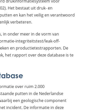
erd drukinformatiesysteem voor
2). Het bestaat uit druk- en
utten en kan het veilig en verantwoord
nlijk verbeteren.
, in onder meer in de vorm van
matie-integriteitstest/leak-off-
oeken en productietestrapporten. De
nk, het rapport over deze database is te
atabase
formatie over ruim 2.000
staande putten in de Nederlandse
waarbij een geologische component
het incident. De informatie in deze