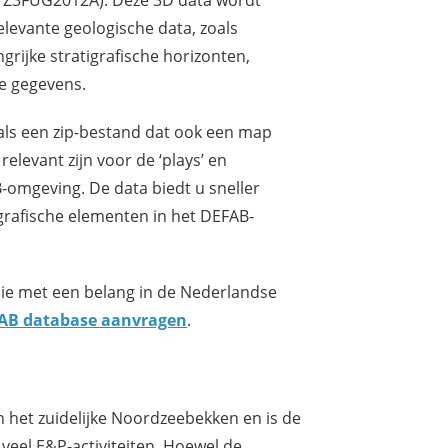
evante geologische data, zoals
rijke stratigrafische horizonten,
e gegevens.
als een zip-bestand dat ook een map
levant zijn voor de ‘plays’ en
omgeving. De data biedt u sneller
igrafische elementen in het DEFAB-
mie met een belang in de Nederlandse
FAB database aanvragen
.
 het zuidelijke Noordzeebekken en is de
 veel E&P-activiteiten. Hoewel de