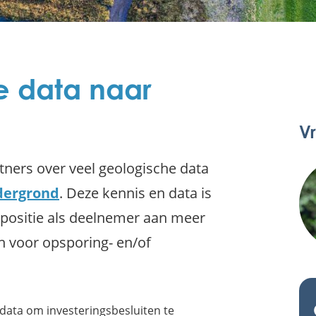
e data naar
V
ners over veel geologische data
dergrond
. Deze kennis en data is
 positie als deelnemer aan meer
voor opsporing- en/of
data om investeringsbesluiten te