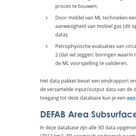
proces te bouwen;
Door middel van ML technieken een
aanwezigheid van mobiel gas (dit op
data);
Petrophysische evaluaties van circ
2 (dat wil zeggen: boringen waarin 
de ML voorspelling te valideren.
Het data pakket bevat een eindrapport en
de verzamelde input/output data van de d
toegang tot deze database kun je een
een
DEFAB Area Subsurfac
In deze database zijn alle 3D data opge
(7912 km2, 3D seismisch onderzoek naam