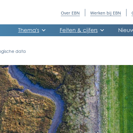
Over EBN
Werken bij EBN
Thema's
Feiten & cijfers
Nieuw
ogische data