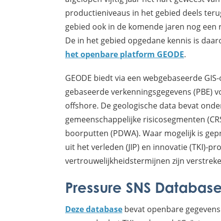
productieniveaus in het gebied deels ter
gebied ook in de komende jaren nog een r
De in het gebied opgedane kennis is da
het openbare platform GEODE
.
GEODE biedt via een webgebaseerde GIS-o
gebaseerde verkenningsgegevens (PBE) vo
offshore. De geologische data bevat onde
gemeenschappelijke risicosegmenten (CRS
boorputten (PDWA). Waar mogelijk is gep
uit het verleden (JIP) en innovatie (TKI)-
vertrouwelijkheidstermijnen zijn verstreke
Pressure SNS Databas
Deze database
bevat openbare gegevens v