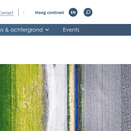
Hoog contrast
Contact
EN
s & achtergrond
Events