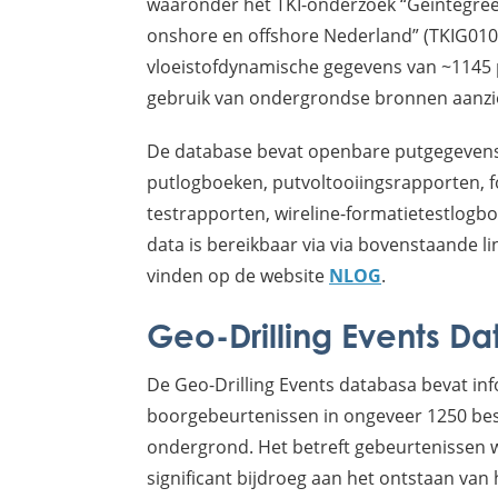
waaronder het TKI-onderzoek “Geïntegre
onshore en offshore Nederland” (TKIG0100
vloeistofdynamische gegevens van ~1145 p
gebruik van ondergrondse bronnen aanzie
De database bevat openbare putgegevens
putlogboeken, putvoltooiingsrapporten, for
testrapporten, wireline-formatietestlogb
data is bereikbaar via via bovenstaande li
vinden op de website
NLOG
.
Geo-Drilling Events D
De Geo-Drilling Events databasa bevat in
boorgebeurtenissen in ongeveer 1250 be
ondergrond. Het betreft gebeurtenissen 
significant bijdroeg aan het ontstaan van 