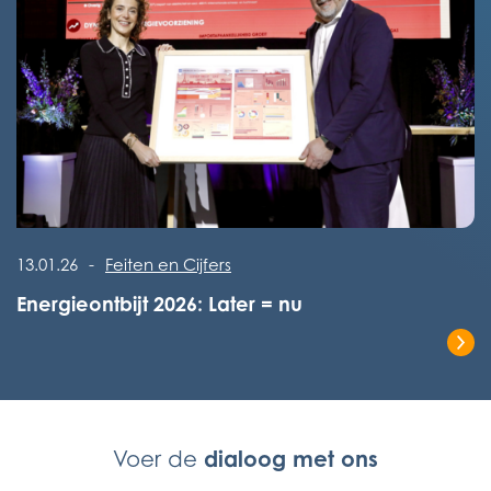
Lees het volledige bericht
13.01.26
-
Feiten en Cijfers
Energieontbijt 2026: Later = nu
Lees het volledige bericht
dialoog met ons
Voer de