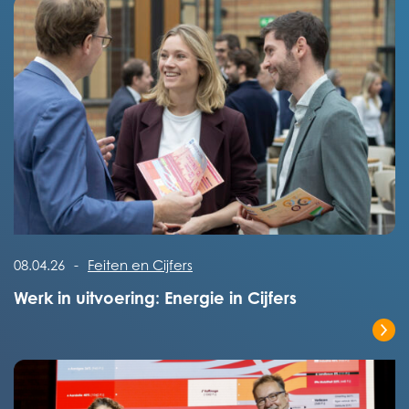
Lees het volledige bericht
08.04.26
-
Feiten en Cijfers
Werk in uitvoering: Energie in Cijfers
Lees het volledige bericht