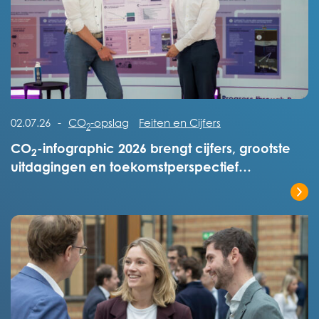
Lees het volledige bericht
02.07.26
-
CO
-opslag
Feiten en Cijfers
2
CO
-infographic 2026 brengt cijfers, grootste
2
uitdagingen en toekomstperspectief
overzichtelijk in kaart
Lees het volledige bericht