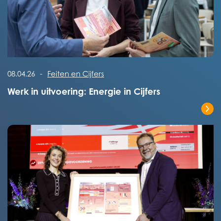
Lees het volledige bericht
08.04.26
-
Feiten en Cijfers
Werk in uitvoering: Energie in Cijfers
Lees het volledige bericht