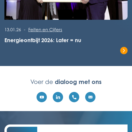
Lees het volledige bericht
13.01.26
-
Feiten en Cijfers
Energieontbijt 2026: Later = nu
Lees het volledige bericht
dialoog met ons
Voer de