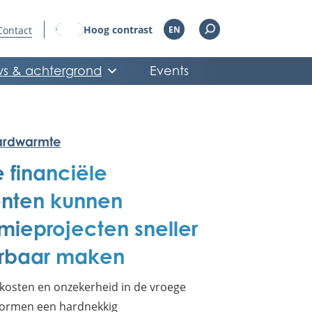
Hoog contrast
Contact
EN
s & achtergrond
Events
ardwarmte
 financiële
enten kunnen
mieprojecten sneller
erbaar maken
kosten en onzekerheid in de vroege
vormen een hardnekkig