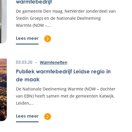
warmtebedrijf
De gemeente Den Haag, NetVerder (onderdeel van
Stedin Groep) en de Nationale Deelneming
Warmte (NDW –...
Lees meer
Lees het volledige bericht: Stappen geze
-
03.03.26
Warmtenetten
Publiek warmtebedrijf Leidse regio in
de maak
De Nationale Deelneming Warmte (NDW – dochter
van EBN) heeft samen met de gemeenten Katwijk,
Leiden,...
Lees meer
Lees het volledige bericht: Publiek warmt