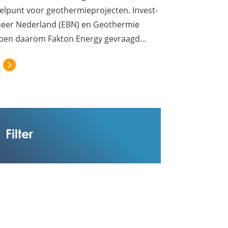
elpunt voor geothermieprojecten. Invest-
heer Nederland (EBN) en Geothermie
en daarom Fakton Energy gevraagd...
Lees het volledige bericht: Gerichte financië
Filter
nge interim directeur Nationale Deelneming Warmte