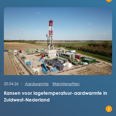
Lees het volledige bericht
Lees het volledige bericht
20.04.26
-
Aardwarmte
Warmtenetten
Kansen voor lagetemperatuur-aardwarmte in
Zuidwest-Nederland
Lees het volledige bericht