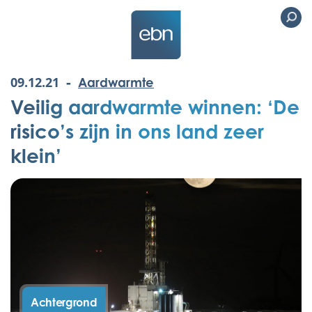
-
09.12.21
Aardwarmte
Veilig aardwarmte winnen: ‘De
risico’s zijn in ons land zeer
klein’
Achtergrond