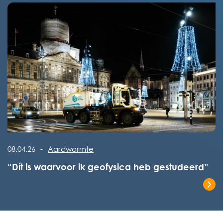
Lees het volledige bericht
08.04.26
-
Aardwarmte
“Dít is waarvoor ik geofysica heb gestudeerd”
Lees het volledige bericht