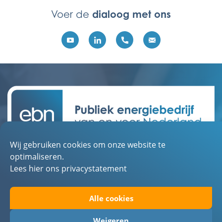
dialoog met ons
Voer de
Wij gebruiken cookies om onze website te
Contact
optimaliseren.
Over EBN
Lees hier ons privacystatement
Werken bij EBN
Alle cookies
Toegankelijkheid
Privacystatement
Weigeren