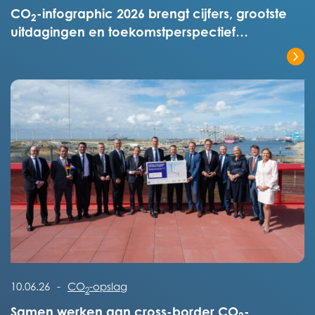
CO
-infographic 2026 brengt cijfers, grootste
2
uitdagingen en toekomstperspectief
overzichtelijk in kaart
Lees het volledige bericht
Lees het volledige bericht
10.06.26
-
CO
-opslag
2
Samen werken aan cross-border CO
-