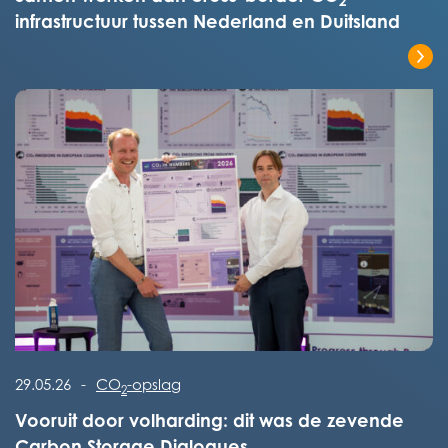
2
infrastructuur tussen Nederland en Duitsland
Lees het volledige bericht
Lees het volledige bericht
29.05.26
-
CO
-opslag
2
Vooruit door volharding: dit was de zevende
Carbon Storage Dialogues