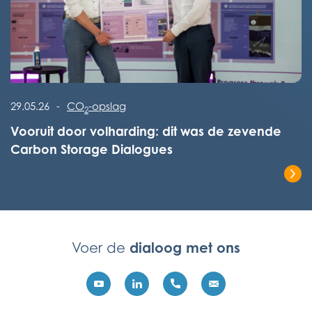
Lees het volledige bericht
29.05.26
-
CO
-opslag
2
Vooruit door volharding: dit was de zevende
Carbon Storage Dialogues
Lees het volledige bericht
dialoog met ons
Voer de