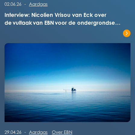
Lees het volledige bericht
02.06.26
-
Aardgas
Interview: Nicolien Vrisou van Eck over
de vultaak van EBN voor de ondergrondse
opslagen
Lees het volledige bericht
Lees het volledige bericht
29.04.26
-
Aardgas
Over EBN