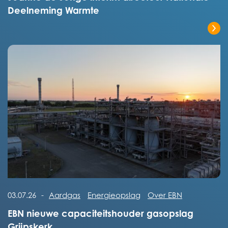
Deelneming Warmte
Lees het volledige bericht
Lees het volledige bericht
03.07.26
-
Aardgas
Energieopslag
Over EBN
EBN nieuwe capaciteitshouder gasopslag
Grijpskerk