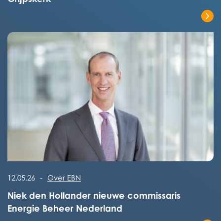
Lees het volledige bericht
Lees het volledige bericht
12.05.26
-
Over EBN
Niek den Hollander nieuwe commissaris
Energie Beheer Nederland