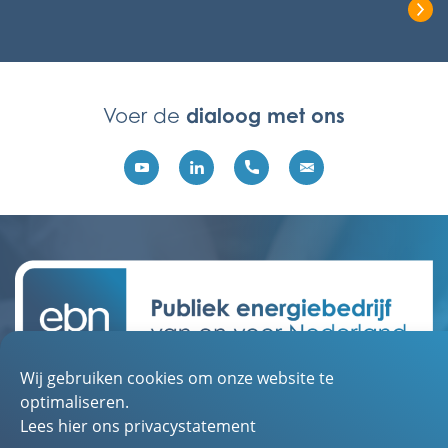
Lees het volledige bericht
dialoog met ons
Voer de
Wij gebruiken cookies om onze website te
Contact
optimaliseren.
Over EBN
Lees hier ons privacystatement