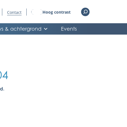
Hoog contrast
Contact
s & achtergrond
Events
04
d.