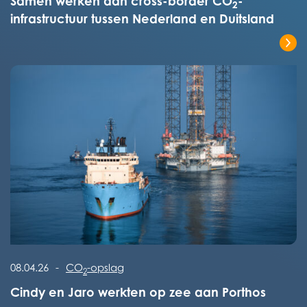
Samen werken aan cross-border CO
-
2
infrastructuur tussen Nederland en Duitsland
Lees het volledige bericht
Lees het volledige bericht
08.04.26
-
CO
-opslag
2
Cindy en Jaro werkten op zee aan Porthos