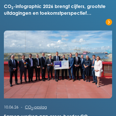
CO
-infographic 2026 brengt cijfers, grootste
2
uitdagingen en toekomstperspectief
overzichtelijk in kaart
Lees het volledige bericht
Lees het volledige bericht
10.06.26
-
CO
-opslag
2