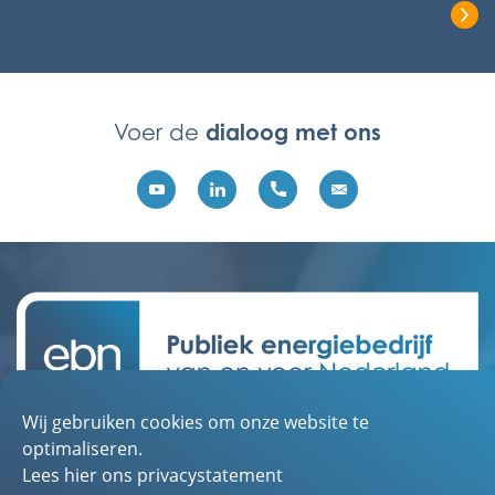
Lees het volledige bericht
dialoog met ons
Voer de
Wij gebruiken cookies om onze website te
Contact
optimaliseren.
Over EBN
Lees hier ons privacystatement