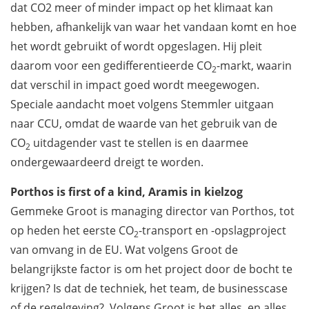
dat CO
2
meer of minder impact op het klimaat kan
hebben, afhankelijk van waar het vandaan komt en hoe
het wordt gebruikt of wordt opgeslagen. Hij pleit
daarom voor een gedifferentieerde CO
-markt, waarin
2
dat verschil in impact goed wordt meegewogen.
Speciale aandacht moet volgens Stemmler uitgaan
naar CCU, omdat de waarde van het gebruik van de
CO
uitdagender vast te stellen is en daarmee
2
ondergewaardeerd dreigt te worden.
Porthos is first of a kind, Aramis in kielzog
Gemmeke Groot is managing director van Porthos, tot
op heden het eerste CO
-transport en -opslagproject
2
van omvang in de EU. Wat volgens Groot de
belangrijkste factor is om het project door de bocht te
krijgen? Is dat de techniek, het team, de businesscase
of de regelgeving? Volgens Groot is het alles, en alles