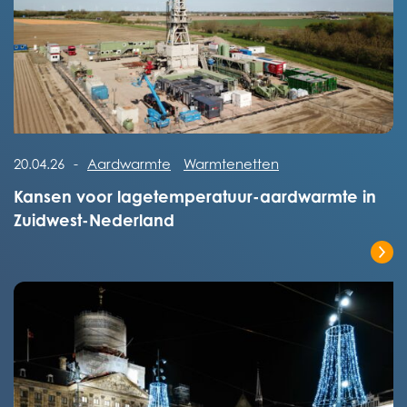
Lees het volledige bericht
20.04.26
-
Aardwarmte
Warmtenetten
Kansen voor lagetemperatuur-aardwarmte in
Zuidwest-Nederland
Lees het volledige bericht