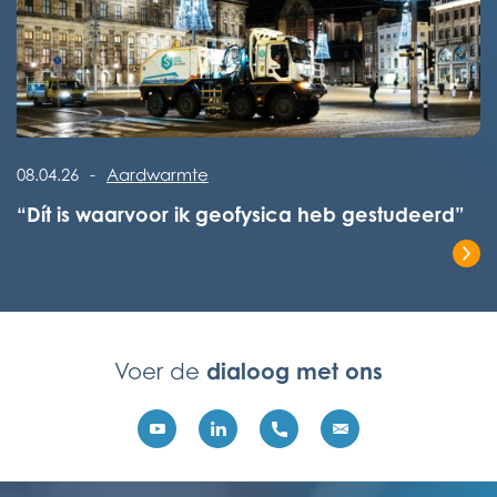
Lees het volledige bericht
08.04.26
-
Aardwarmte
“Dít is waarvoor ik geofysica heb gestudeerd”
Lees het volledige bericht
dialoog met ons
Voer de