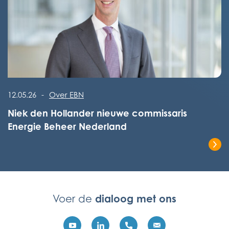
Lees het volledige bericht
12.05.26
-
Over EBN
Niek den Hollander nieuwe commissaris
Energie Beheer Nederland
Lees het volledige bericht
dialoog met ons
Voer de