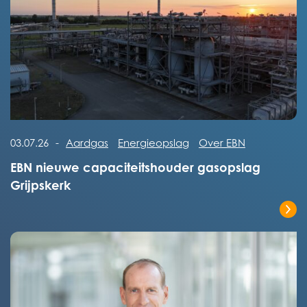
Lees het volledige bericht
03.07.26
-
Aardgas
Energieopslag
Over EBN
EBN nieuwe capaciteitshouder gasopslag
Grijpskerk
Lees het volledige bericht