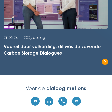
Lees het volledige bericht
29.05.26
-
CO
-opslag
2
Vooruit door volharding: dit was de zevende
Carbon Storage Dialogues
Lees het volledige bericht
dialoog met ons
Voer de