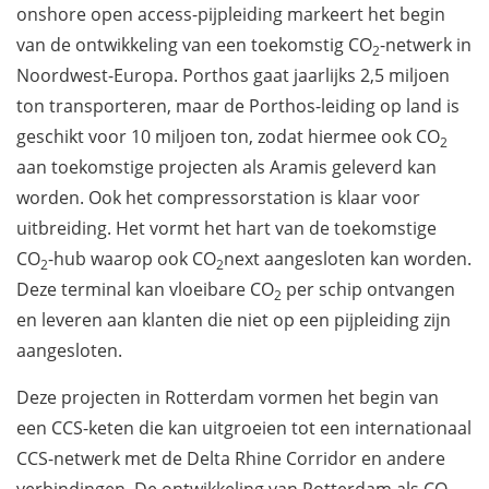
onshore open access-pijpleiding markeert het begin
van de ontwikkeling van een toekomstig CO
-netwerk in
2
Noordwest-Europa. Porthos gaat jaarlijks 2,5 miljoen
ton transporteren, maar de Porthos-leiding op land is
geschikt voor 10 miljoen ton, zodat hiermee ook CO
2
aan toekomstige projecten als Aramis geleverd kan
worden. Ook het compressorstation is klaar voor
uitbreiding. Het vormt het hart van de toekomstige
CO
-hub waarop ook CO
next aangesloten kan worden.
2
2
Deze terminal kan vloeibare CO
per schip ontvangen
2
en leveren aan klanten die niet op een pijpleiding zijn
aangesloten.
Deze projecten in Rotterdam vormen het begin van
een CCS-keten die kan uitgroeien tot een internationaal
CCS-netwerk met de Delta Rhine Corridor en andere
verbindingen. De ontwikkeling van Rotterdam als CO
-