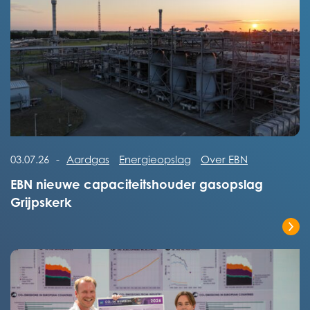
Lees het volledige bericht
03.07.26
-
Aardgas
Energieopslag
Over EBN
EBN nieuwe capaciteitshouder gasopslag
Grijpskerk
Lees het volledige bericht