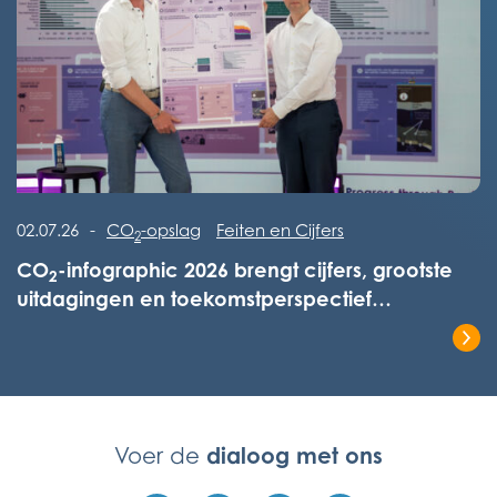
Lees het volledige bericht
02.07.26
-
CO
-opslag
Feiten en Cijfers
2
CO
-infographic 2026 brengt cijfers, grootste
2
uitdagingen en toekomstperspectief
overzichtelijk in kaart
Lees het volledige bericht
dialoog met ons
Voer de