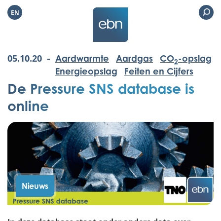
EN
-
05.10.20
Aardwarmte
Aardgas
CO
-opslag
2
Energieopslag
Feiten en Cijfers
De Pressure SNS database is
online
Nieuws