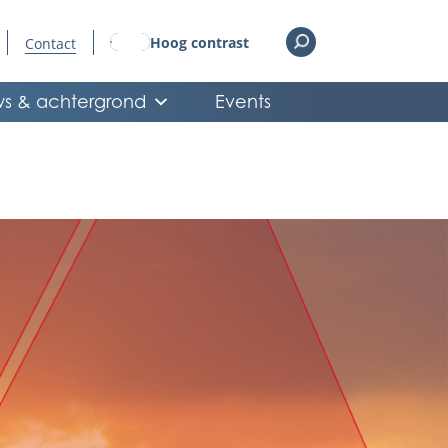
Hoog contrast
Contact
s & achtergrond
Events