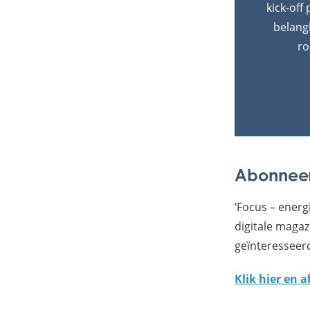
kick-off
belang
ro
Abonneer
‘Focus – energ
digitale magaz
geïnteresseer
Klik hier en 