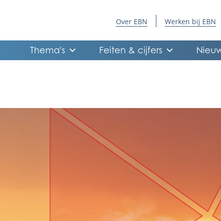
Over EBN
Werken bij EBN
Thema's
Feiten & cijfers
Nieuw