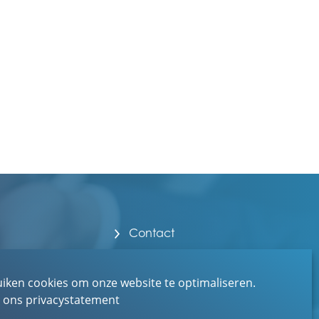
Contact
Over EBN
Werken bij EBN
uiken cookies om onze website te optimaliseren.
r ons privacystatement
Toegankelijkheid