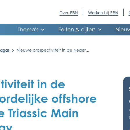
Over EBN
Werken bij EBN
Thema's
Feiten & cijfers
Nieuw
rdgas
Nieuwe prospectiviteit in de Nederlandse noordelijke offshore – PowerPoint ‘The Triassic Main Buntsandstein Play
viteit in de
rdelijke offshore
e Triassic Main
lay