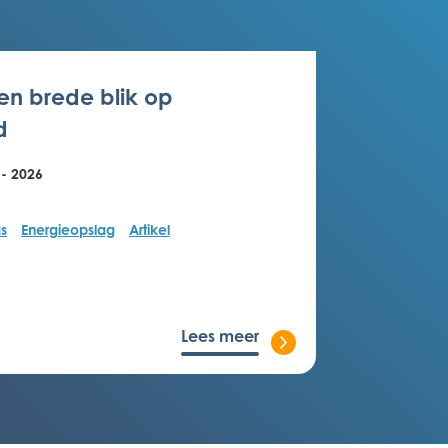
Een brede blik op
d
 - 2026
s
Energieopslag
Artikel
Lees meer