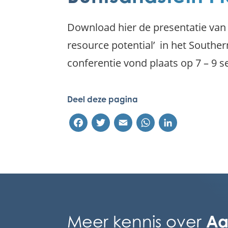
Download hier de presentatie van
resource potential’ in het Southe
conferentie vond plaats op 7 – 9 
Deel deze pagina
Facebook
Twitter
Email
WhatsApp
LinkedIn
Aa
Meer kennis over