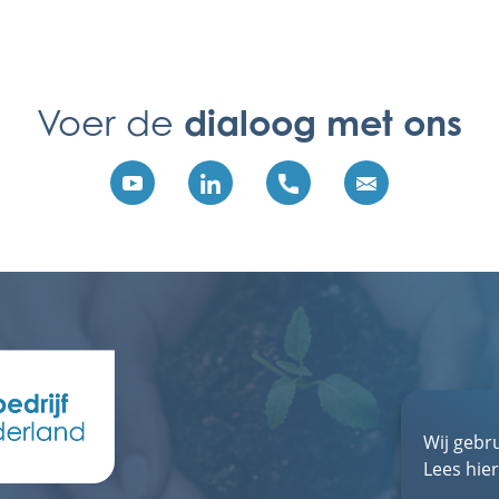
dialoog met ons
Voer de
Wij gebr
Lees hie