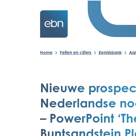
Home
Feiten en cijfers
Kennisbank
Aa
Nieuwe prospecti
Nederlandse noo
– PowerPoint ‘Th
Buntsandstein P