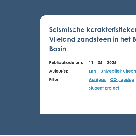
Seismische karakteristiek
Vlieland zandsteen in het 
Basin
Publicatiedatum:
11 - 06 - 2026
Auteur(s):
EBN
Universiteit Utrech
Filter:
Aardgas
CO
-opslag
2
Student project