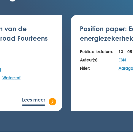
en van de
Position paper: 
Broad Fourteens
energiezekerhei
Publicatiedatum:
13 - 05
Auteur(s):
EBN
Filter:
Aardga
t
Waterstof
Lees meer