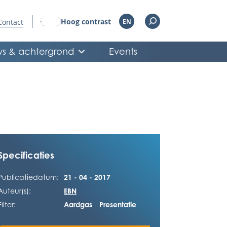
Hoog contrast
Contact
EN
s & achtergrond
Events
Specificaties
Publicatiedatum:
21 - 04 - 2017
Auteur(s):
EBN
Filter:
Aardgas
Presentatie