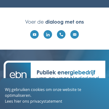
dialoog met ons
Voer de
Wij gebruiken cookies om onze website te
Contact
optimaliseren.
Over EBN
Lees hier ons privacystatement
Werken bij EBN