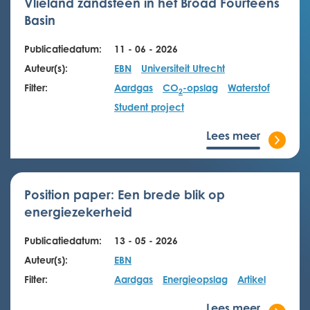
Vlieland zandsteen in het Broad Fourteens
Basin
Publicatiedatum:
11 - 06 - 2026
Auteur(s):
EBN
Universiteit Utrecht
Filter:
Aardgas
CO
-opslag
Waterstof
2
Student project
Lees meer
Position paper: Een brede blik op
energiezekerheid
Publicatiedatum:
13 - 05 - 2026
Auteur(s):
EBN
Filter:
Aardgas
Energieopslag
Artikel
Lees meer