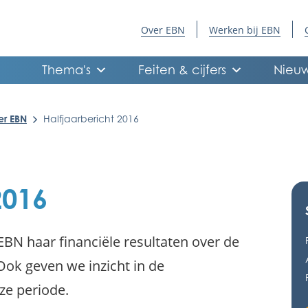
Over EBN
Werken bij EBN
Thema's
Feiten & cijfers
Nieuw
er EBN
Halfjaarbericht 2016
2016
 EBN haar financiële resultaten over de
Ook geven we inzicht in de
ze periode.