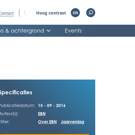
Hoog contrast
Contact
EN
s & achtergrond
Events
Specificaties
Publicatiedatum:
15 - 09 - 2016
Auteur(s):
EBN
Filter:
Over EBN
Jaarverslag