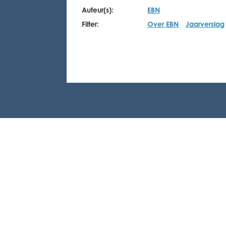
Auteur(s):
EBN
Filter:
Over EBN
Jaarverslag