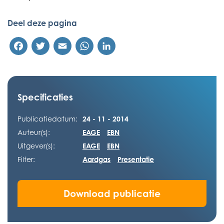
Deel deze pagina
Facebook
Twitter
Email
WhatsApp
LinkedIn
Specificaties
Publicatiedatum:
24 - 11 - 2014
Auteur(s):
EAGE
EBN
Uitgever(s):
EAGE
EBN
Filter:
Aardgas
Presentatie
Download publicatie