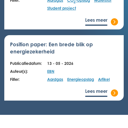
Filter:
Aardgas
CO
-opslag
Waterstof
2
Student project
Lees meer
Position paper: Een brede blik op
energiezekerheid
Publicatiedatum:
13 - 05 - 2026
Auteur(s):
EBN
Filter:
Aardgas
Energieopslag
Artikel
Lees meer