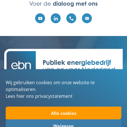
dialoog met ons
Voer de
Wij gebruiken cookies om onze website te
Contact
optimaliseren.
Over EBN
Lees hier ons privacystatement
Werken bij EBN
Alle cookies
Toegankelijkheid
Privacystatement
Weigeren