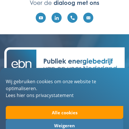
dialoog met ons
Voer de
Wij gebruiken cookies om onze website te
Contact
optimaliseren.
Over EBN
Lees hier ons privacystatement
Werken bij EBN
Alle cookies
Toegankelijkheid
Privacystatement
Weigeren