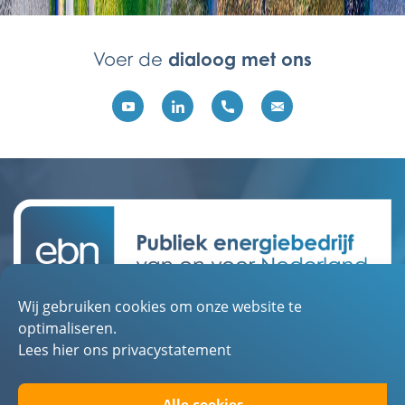
dialoog met ons
Voer de
Wij gebruiken cookies om onze website te
Contact
optimaliseren.
Over EBN
Lees hier ons privacystatement
Werken bij EBN
Alle cookies