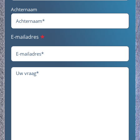
Achternaam
*
E-mailadres
Geen
titel
*