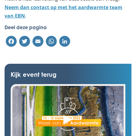
Neem dan contact op met het aardwarmte team
van EBN
.
Deel deze pagina
Facebook
Twitter
Email
WhatsApp
LinkedIn
Kijk event terug