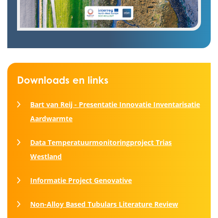
Downloads en links
Bart van Reij - Presentatie Innovatie Inventarisatie
Aardwarmte
Data Temperatuurmonitoringproject Trias
Westland
Informatie Project Genovative
Non-Alloy Based Tubulars Literature Review