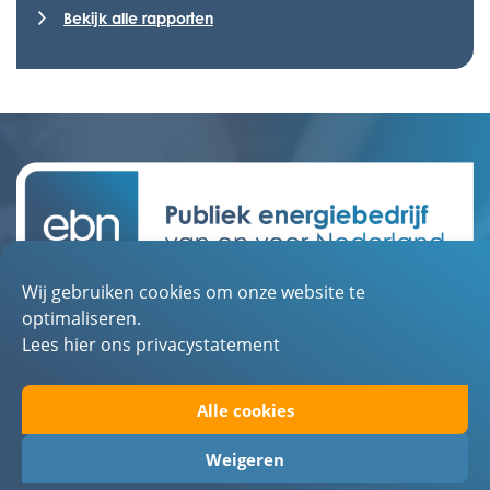
Bekijk alle rapporten
Wij gebruiken cookies om onze website te
Contact
optimaliseren.
Over EBN
Lees hier ons privacystatement
Werken bij EBN
Alle cookies
Toegankelijkheid
Privacystatement
Weigeren