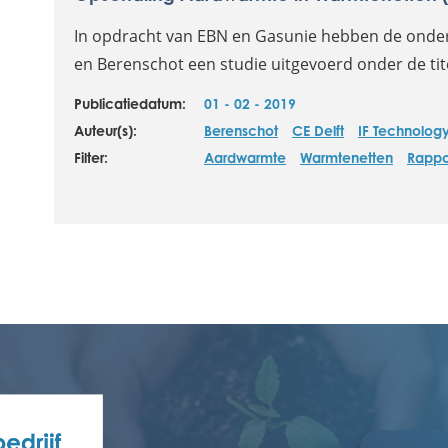
In opdracht van EBN en Gasunie hebben de onder
en Berenschot een studie uitgevoerd onder de tite
Publicatiedatum:
01 - 02 - 2019
Auteur(s):
Berenschot
CE Delft
IF Technolog
Filter:
Aardwarmte
Warmtenetten
Rappo