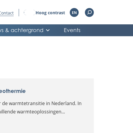
Hoog contrast
Contact
EN
s & achtergrond
Events
geothermie
 de warmtetransitie in Nederland. In
illende warmteoplossingen...