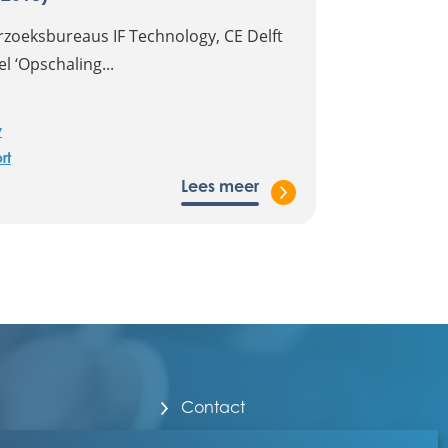
zoeksbureaus IF Technology, CE Delft
l ‘Opschaling...
y
rt
Lees meer
Contact
Over EBN