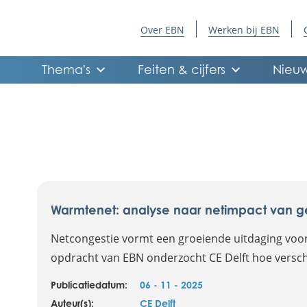
Over EBN
Werken bij EBN
Thema's
Feiten & cijfers
Nieuw
Warmtenet: analyse naar netimpact van 
Netcongestie vormt een groeiende uitdaging voor
opdracht van EBN onderzocht CE Delft hoe versch
Publicatiedatum:
06 - 11 - 2025
Auteur(s):
CE Delft